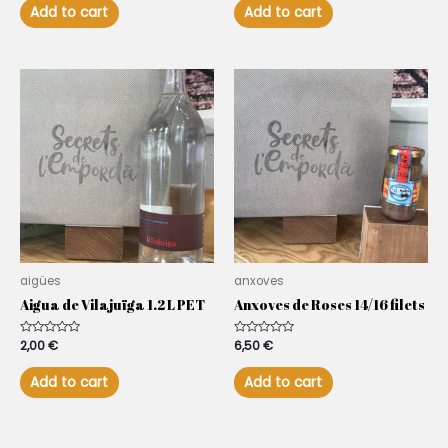
of
of
Add to cart
Add to cart
5
5
aigües
anxoves
Aigua de Vilajuïga 1.2 L PET
Anxoves de Roses 14/16 filets
Rated
2,00
€
Rated
6,50
€
0
0
out
out
of
of
Add to cart
Add to cart
5
5