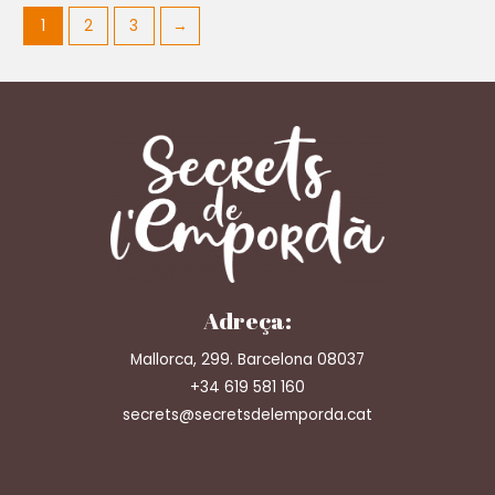
1
2
3
→
Adreça:
Mallorca, 299. Barcelona 08037
+34 619 581 160
secrets@secretsdelemporda.cat