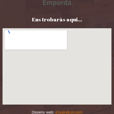
Ens trobaràs aqui...
Disseny web:
atuairebcn.com