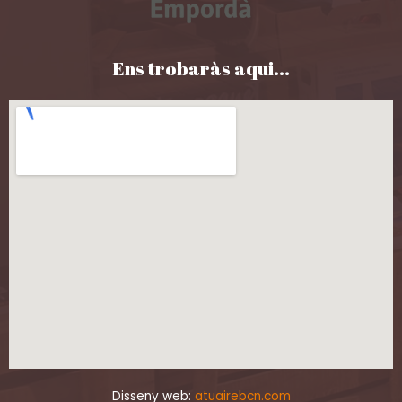
Ens trobaràs aqui...
Disseny web:
atuairebcn.com