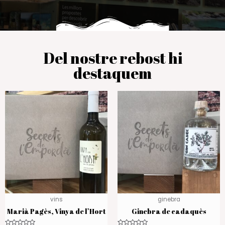
Del nostre rebost hi
destaquem
vins
ginebra
Marià Pagès, Vinya de l’Hort
Ginebra de cadaquès