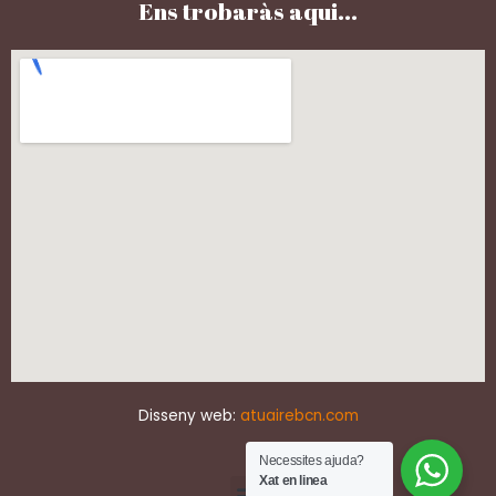
Ens trobaràs aqui...
Disseny web:
atuairebcn.com
Necessites ajuda?
Xat en linea